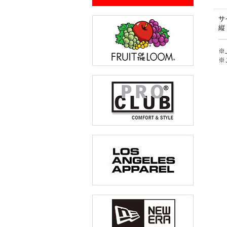
サ
縦
※
※