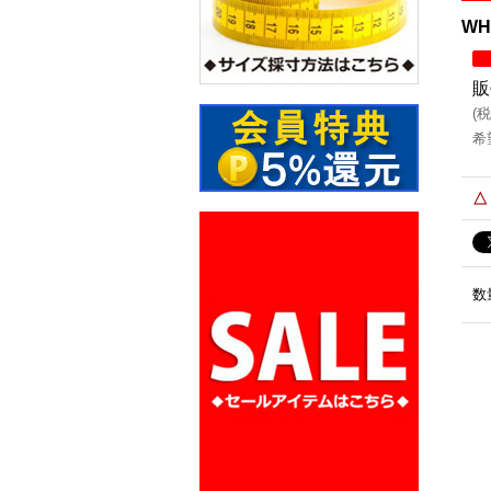
WH
販
(
税
希
△
数