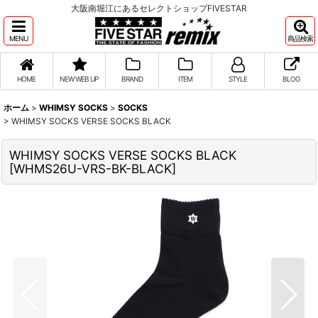
大阪南堀江にあるセレクトショップFIVESTAR
MENU
商品検索
HOME
NEW WEB UP
BRAND
ITEM
STYLE
BLOG
ホーム
>
WHIMSY SOCKS
>
SOCKS
>
WHIMSY SOCKS VERSE SOCKS BLACK
WHIMSY SOCKS VERSE SOCKS BLACK
[
WHMS26U-VRS-BK-BLACK
]