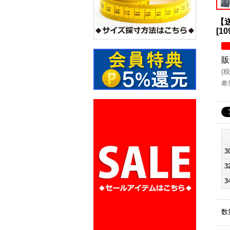
【送
[
10
販
(
税
希
3
3
3
数