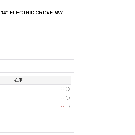
34" ELECTRIC GROVE MW
在庫
◯
◯
△