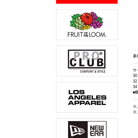
素
サ
3
3
3
■
※
※