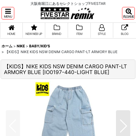
大阪南堀江にあるセレクトショップFIVESTAR
MENU
商品検索
HOME
NEW WEB UP
BRAND
ITEM
STYLE
BLOG
ホーム
>
NIKE
>
BABY/KID'S
>
【KIDS】NIKE KIDS NSW DENIM CARGO PANT-LT ARMORY BLUE
【KIDS】NIKE KIDS NSW DENIM CARGO PANT-LT
ARMORY BLUE
[
IO0197-440-LIGHT BLUE
]