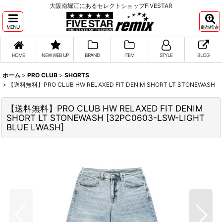
大阪南堀江にあるセレクトショップFIVESTAR
MENU
商品検索
HOME
NEW WEB UP
BRAND
ITEM
STYLE
BLOG
ホーム
>
PRO CLUB
>
SHORTS
>
【送料無料】PRO CLUB HW RELAXED FIT DENIM SHORT LT STONEWASH
【送料無料】PRO CLUB HW RELAXED FIT DENIM
SHORT LT STONEWASH
[
32PC0603-LSW-LIGHT
BLUE LWASH
]