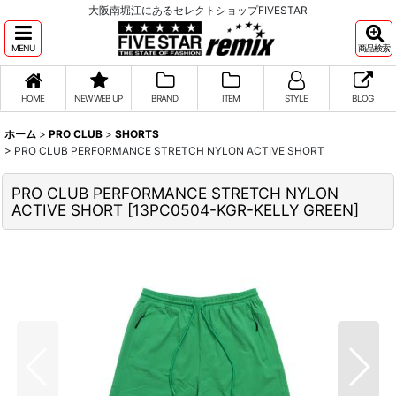
大阪南堀江にあるセレクトショップFIVESTAR
MENU
商品検索
HOME
NEW WEB UP
BRAND
ITEM
STYLE
BLOG
ホーム
>
PRO CLUB
>
SHORTS
>
PRO CLUB PERFORMANCE STRETCH NYLON ACTIVE SHORT
PRO CLUB PERFORMANCE STRETCH NYLON
ACTIVE SHORT
[
13PC0504-KGR-KELLY GREEN
]