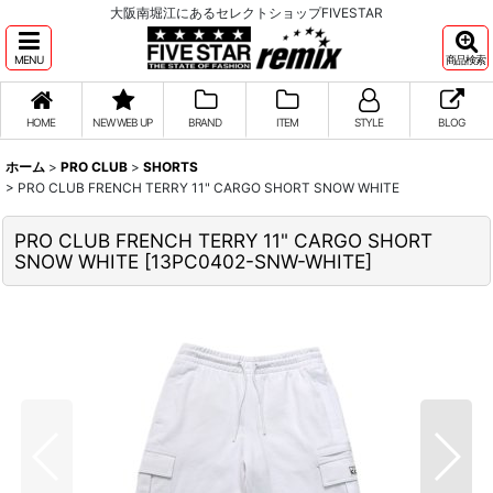
大阪南堀江にあるセレクトショップFIVESTAR
MENU
商品検索
HOME
NEW WEB UP
BRAND
ITEM
STYLE
BLOG
ホーム
>
PRO CLUB
>
SHORTS
>
PRO CLUB FRENCH TERRY 11" CARGO SHORT SNOW WHITE
PRO CLUB FRENCH TERRY 11" CARGO SHORT
SNOW WHITE
[
13PC0402-SNW-WHITE
]