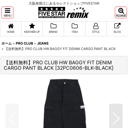
大阪南堀江にあるセレクトショップFIVESTAR
MENU
商品検索
HOME
NEW WEB UP
BRAND
ITEM
STYLE
BLOG
ホーム
>
PRO CLUB
>
JEANS
>
【送料無料】PRO CLUB HW BAGGY FIT DENIM CARGO PANT BLACK
【送料無料】PRO CLUB HW BAGGY FIT DENIM
CARGO PANT BLACK
[
32PC0606-BLK-BLACK
]