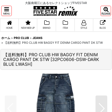
大阪南堀江にあるセレクトショップFIVESTAR
MENU
商品検索
HOME
NEW WEB UP
BRAND
ITEM
STYLE
BLOG
ホーム
>
PRO CLUB
>
JEANS
>
【送料無料】PRO CLUB HW BAGGY FIT DENIM CARGO PANT DK STW
【送料無料】PRO CLUB HW BAGGY FIT DENIM
CARGO PANT DK STW
[
32PC0606-DSW-DARK
BLUE LWASH
]