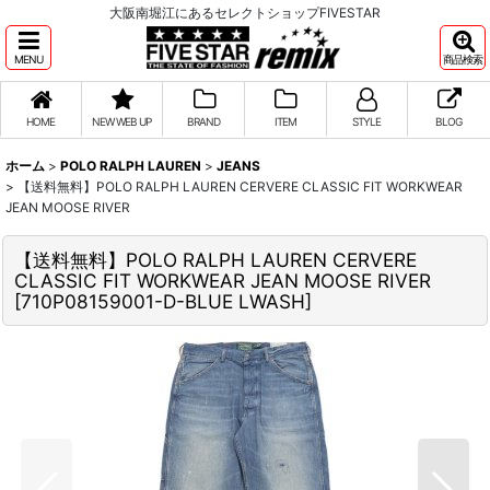
大阪南堀江にあるセレクトショップFIVESTAR
MENU
商品検索
HOME
NEW WEB UP
BRAND
ITEM
STYLE
BLOG
ホーム
>
POLO RALPH LAUREN
>
JEANS
>
【送料無料】POLO RALPH LAUREN CERVERE CLASSIC FIT WORKWEAR
JEAN MOOSE RIVER
【送料無料】POLO RALPH LAUREN CERVERE
CLASSIC FIT WORKWEAR JEAN MOOSE RIVER
[
710P08159001-D-BLUE LWASH
]