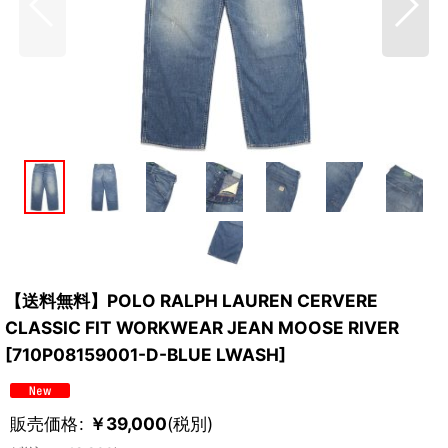
【送料無料】POLO RALPH LAUREN CERVERE
CLASSIC FIT WORKWEAR JEAN MOOSE RIVER
[
710P08159001-D-BLUE LWASH
]
販売価格
:
￥
39,000
(税別)