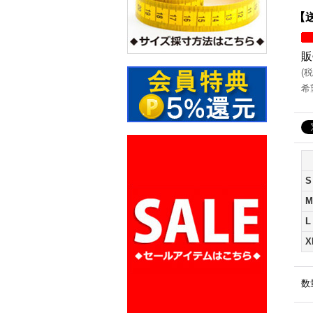
【送
販
(
税
希
S
M
L
X
数