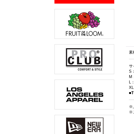
素
サ
S
M
L
X
■
※
※