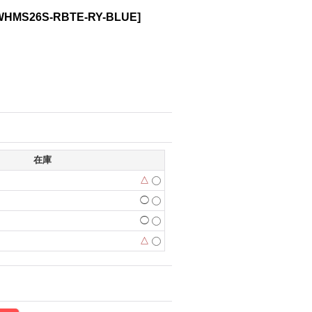
WHMS26S-RBTE-RY-BLUE
]
在庫
△
◯
◯
△