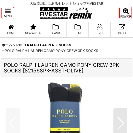
大阪南堀江にあるセレクトショップFIVESTAR
MENU
商品検索
HOME
NEW WEB UP
BRAND
ITEM
STYLE
BLOG
ホーム
>
POLO RALPH LAUREN
>
SOCKS
>
POLO RALPH LAUREN CAMO PONY CREW 3PK SOCKS
POLO RALPH LAUREN CAMO PONY CREW 3PK
SOCKS
[
821568PK-ASST-OLIVE
]