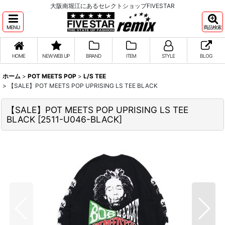
大阪南堀江にあるセレクトショップFIVESTAR
MENU
商品検索
HOME
NEW WEB UP
BRAND
ITEM
STYLE
BLOG
ホーム
>
POT MEETS POP
>
L/S TEE
>
【SALE】POT MEETS POP UPRISING LS TEE BLACK
【SALE】POT MEETS POP UPRISING LS TEE
BLACK
[
2511-U046-BLACK
]