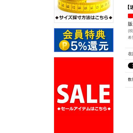
【送
販
(
税
希
在
数