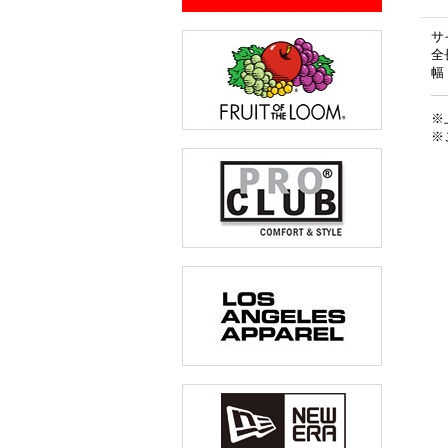
サ
全
幅
※
※