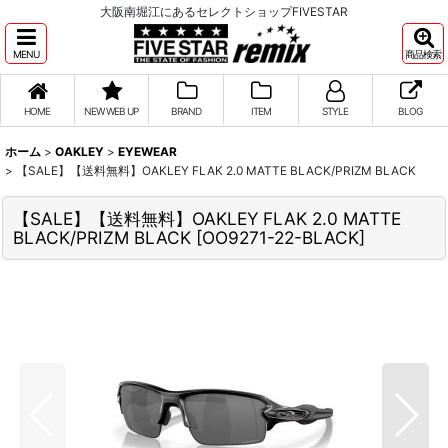
大阪南堀江にあるセレクトショップFIVESTAR
MENU
商品検索
HOME
NEW WEB UP
BRAND
ITEM
STYLE
BLOG
ホーム
>
OAKLEY
>
EYEWEAR
>
【SALE】【送料無料】OAKLEY FLAK 2.0 MATTE BLACK/PRIZM BLACK
【SALE】【送料無料】OAKLEY FLAK 2.0 MATTE
BLACK/PRIZM BLACK
[
OO9271-22-BLACK
]