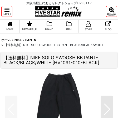
大阪南堀江にあるセレクトショップFIVESTAR
MENU
商品検索
HOME
NEW WEB UP
BRAND
ITEM
STYLE
BLOG
ホーム
>
NIKE
>
PANTS
>
【送料無料】NIKE SOLO SWOOSH BB PANT-BLACK/BLACK/WHITE
【送料無料】NIKE SOLO SWOOSH BB PANT-
BLACK/BLACK/WHITE
[
HV1091-010-BLACK
]