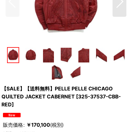
【SALE】【送料無料】PELLE PELLE CHICAGO
QUILTED JACKET CABERNET
[
325-37537-CBB-
RED
]
販売価格
:
￥
170,100
(税別)