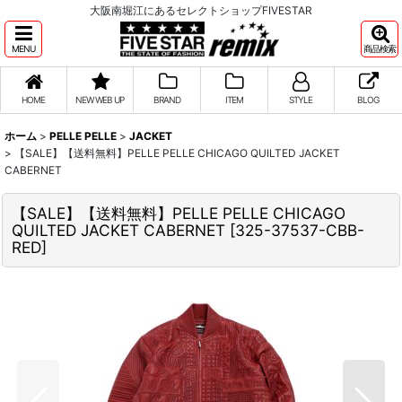
大阪南堀江にあるセレクトショップFIVESTAR
MENU
商品検索
HOME
NEW WEB UP
BRAND
ITEM
STYLE
BLOG
ホーム
>
PELLE PELLE
>
JACKET
>
【SALE】【送料無料】PELLE PELLE CHICAGO QUILTED JACKET
CABERNET
【SALE】【送料無料】PELLE PELLE CHICAGO
QUILTED JACKET CABERNET
[
325-37537-CBB-
RED
]