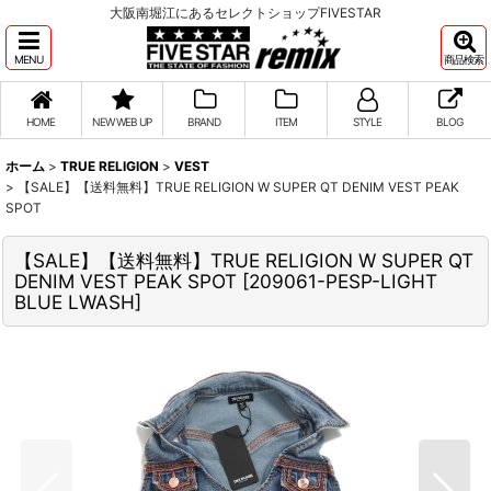
大阪南堀江にあるセレクトショップFIVESTAR
MENU
商品検索
HOME
NEW WEB UP
BRAND
ITEM
STYLE
BLOG
ホーム
>
TRUE RELIGION
>
VEST
>
【SALE】【送料無料】TRUE RELIGION W SUPER QT DENIM VEST PEAK
SPOT
【SALE】【送料無料】TRUE RELIGION W SUPER QT
DENIM VEST PEAK SPOT
[
209061-PESP-LIGHT
BLUE LWASH
]