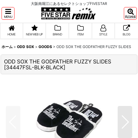
大阪南堀江にあるセレクトショップFIVESTAR
MENU
商品検索
HOME
NEW WEB UP
BRAND
ITEM
STYLE
BLOG
ホーム
>
ODD SOX
>
GOODS
>
ODD SOX THE GODFATHER FUZZY SLIDES
ODD SOX THE GODFATHER FUZZY SLIDES
[
34447FSL-BLK-BLACK
]