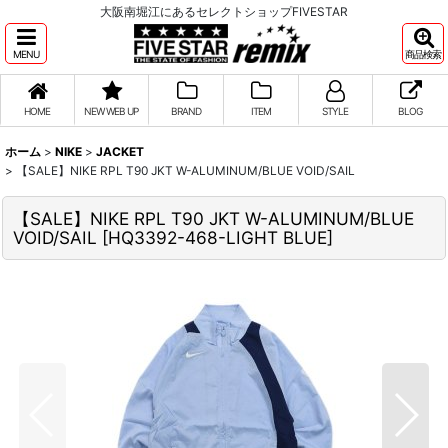
大阪南堀江にあるセレクトショップFIVESTAR
MENU
商品検索
HOME
NEW WEB UP
BRAND
ITEM
STYLE
BLOG
ホーム
>
NIKE
>
JACKET
>
【SALE】NIKE RPL T90 JKT W-ALUMINUM/BLUE VOID/SAIL
【SALE】NIKE RPL T90 JKT W-ALUMINUM/BLUE
VOID/SAIL
[
HQ3392-468-LIGHT BLUE
]