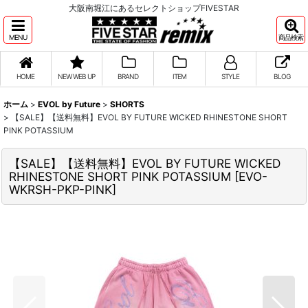
大阪南堀江にあるセレクトショップFIVESTAR
MENU
商品検索
HOME
NEW WEB UP
BRAND
ITEM
STYLE
BLOG
ホーム
>
EVOL by Future
>
SHORTS
>
【SALE】【送料無料】EVOL BY FUTURE WICKED RHINESTONE SHORT
PINK POTASSIUM
【SALE】【送料無料】EVOL BY FUTURE WICKED
RHINESTONE SHORT PINK POTASSIUM
[
EVO-
WKRSH-PKP-PINK
]