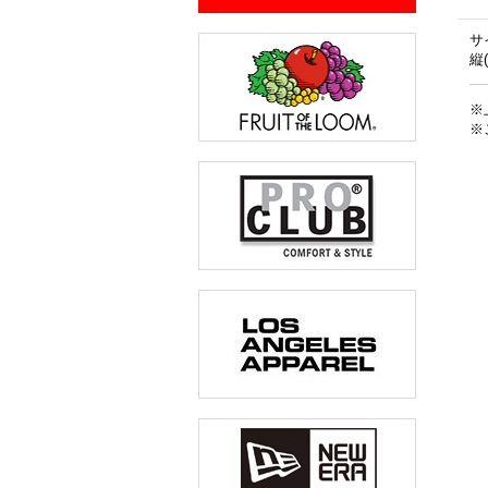
サ
縦
※
※