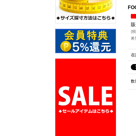
FO
販
(
税
希
在
数