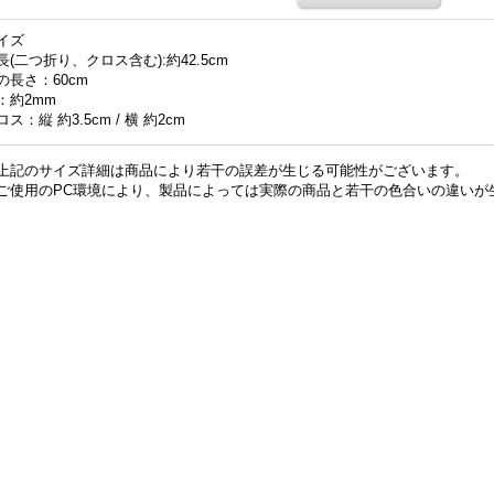
イズ
長(二つ折り、クロス含む):約42.5cm
の長さ：60cm
：約2mm
ロス：縦 約3.5cm / 横 約2cm
上記のサイズ詳細は商品により若干の誤差が生じる可能性がございます。
ご使用のPC環境により、製品によっては実際の商品と若干の色合いの違いが