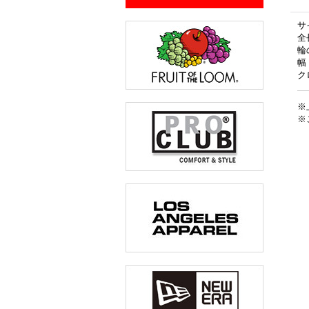
サ
全
輪
幅
ク
※
※