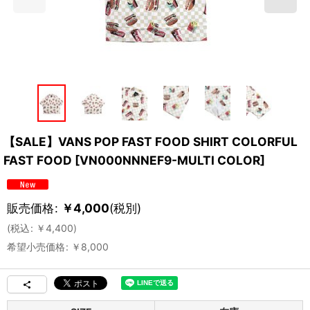
【SALE】VANS POP FAST FOOD SHIRT COLORFUL
FAST FOOD
[
VN000NNNEF9-MULTI COLOR
]
販売価格
:
￥
4,000
(税別)
(
税込
:
￥
4,400
)
希望小売価格
:
￥
8,000