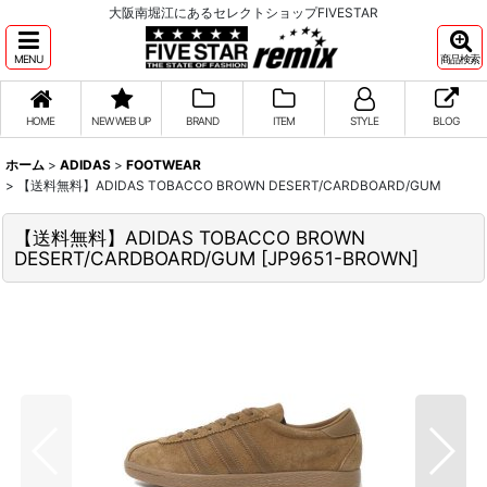
大阪南堀江にあるセレクトショップFIVESTAR
MENU
商品検索
HOME
NEW WEB UP
BRAND
ITEM
STYLE
BLOG
ホーム
>
ADIDAS
>
FOOTWEAR
>
【送料無料】ADIDAS TOBACCO BROWN DESERT/CARDBOARD/GUM
【送料無料】ADIDAS TOBACCO BROWN
DESERT/CARDBOARD/GUM
[
JP9651-BROWN
]