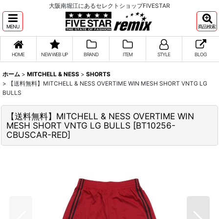
大阪南堀江にあるセレクトショップFIVESTAR
MENU
商品検索
HOME
NEW WEB UP
BRAND
ITEM
STYLE
BLOG
ホーム
>
MITCHELL & NESS
>
SHORTS
>
【送料無料】MITCHELL & NESS OVERTIME WIN MESH SHORT VNTG LG
BULLS
【送料無料】MITCHELL & NESS OVERTIME WIN
MESH SHORT VNTG LG BULLS
[
BT10256-
CBUSCAR-RED
]