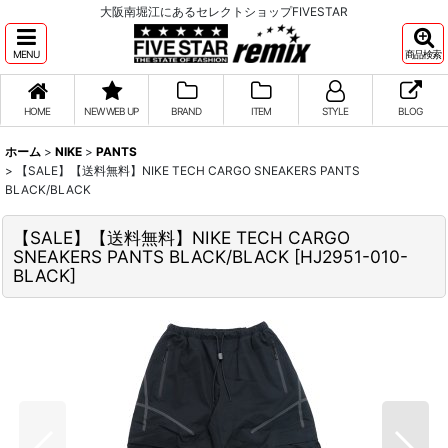
大阪南堀江にあるセレクトショップFIVESTAR
MENU
商品検索
HOME
NEW WEB UP
BRAND
ITEM
STYLE
BLOG
ホーム
>
NIKE
>
PANTS
>
【SALE】【送料無料】NIKE TECH CARGO SNEAKERS PANTS
BLACK/BLACK
【SALE】【送料無料】NIKE TECH CARGO
SNEAKERS PANTS BLACK/BLACK
[
HJ2951-010-
BLACK
]