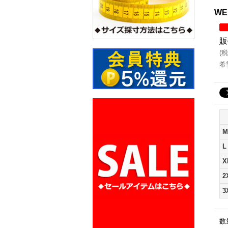
WE
販
(
税
希
M
L
X
2
3
数