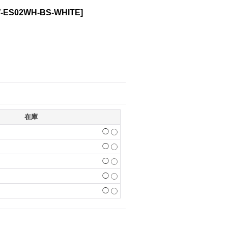
-ES02WH-BS-WHITE
]
在庫
◯
◯
◯
◯
◯