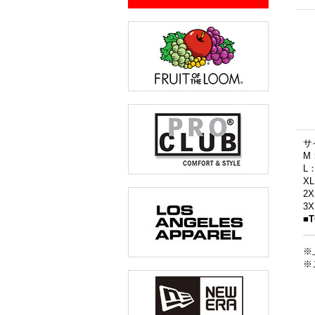
サ
M
L
X
2
3
■
※
※