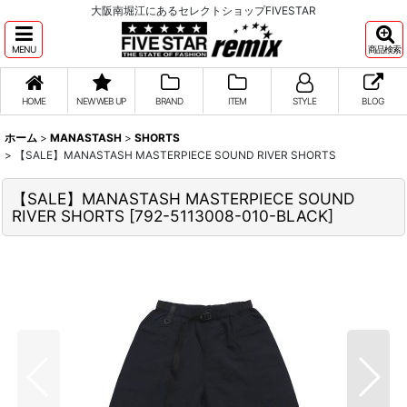
大阪南堀江にあるセレクトショップFIVESTAR
MENU
商品検索
HOME
NEW WEB UP
BRAND
ITEM
STYLE
BLOG
ホーム
>
MANASTASH
>
SHORTS
>
【SALE】MANASTASH MASTERPIECE SOUND RIVER SHORTS
【SALE】MANASTASH MASTERPIECE SOUND
RIVER SHORTS
[
792-5113008-010-BLACK
]