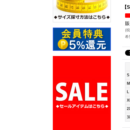
【S
販
(
税
希
S
M
L
X
2
3