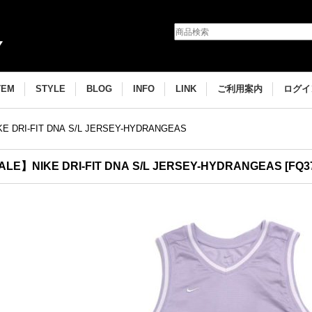
TEM
STYLE
BLOG
INFO
LINK
ご利用案内
ログイ
E DRI-FIT DNA S/L JERSEY-HYDRANGEAS
LE】NIKE DRI-FIT DNA S/L JERSEY-HYDRANGEAS
[
FQ3