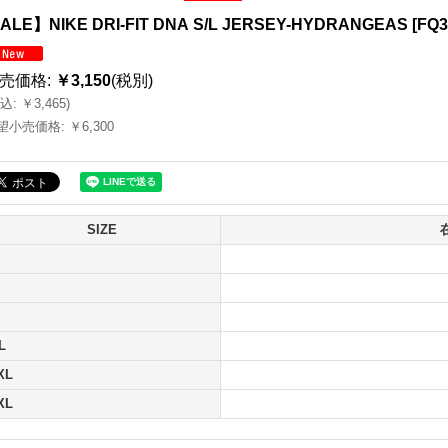
ALE】NIKE DRI-FIT DNA S/L JERSEY-HYDRANGEAS
[
FQ3
売価格
:
￥3,150
(税別)
込
:
￥3,465
)
望小売価格
:
￥6,300
SIZE
L
XL
XL