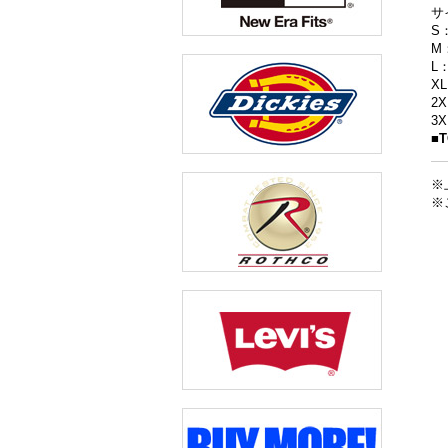
サ
S
M
L
X
2
3
■
※
※