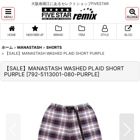
大阪南堀江にあるセレクトショップFIVESTAR
MENU
商品検索
HOME
NEW WEB UP
BRAND
ITEM
STYLE
BLOG
ホーム
>
MANASTASH
>
SHORTS
>
【SALE】MANASTASH WASHED PLAID SHORT PURPLE
【SALE】MANASTASH WASHED PLAID SHORT
PURPLE
[
792-5113001-080-PURPLE
]