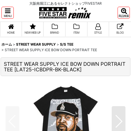
大阪南堀江にあるセレクトショップFIVESTAR
MENU
商品検索
HOME
NEW WEB UP
BRAND
ITEM
STYLE
BLOG
ホーム
>
STREET WEAR SUPPLY
>
S/S TEE
>
STREET WEAR SUPPLY ICE BOW DOWN PORTRAIT TEE
STREET WEAR SUPPLY ICE BOW DOWN PORTRAIT
TEE
[
LAT25-ICBDPR-BK-BLACK
]