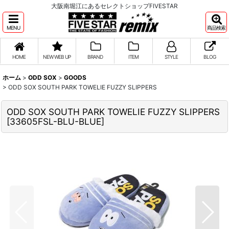
大阪南堀江にあるセレクトショップFIVESTAR
MENU
商品検索
HOME
NEW WEB UP
BRAND
ITEM
STYLE
BLOG
ホーム
>
ODD SOX
>
GOODS
>
ODD SOX SOUTH PARK TOWELIE FUZZY SLIPPERS
ODD SOX SOUTH PARK TOWELIE FUZZY SLIPPERS
[
33605FSL-BLU-BLUE
]