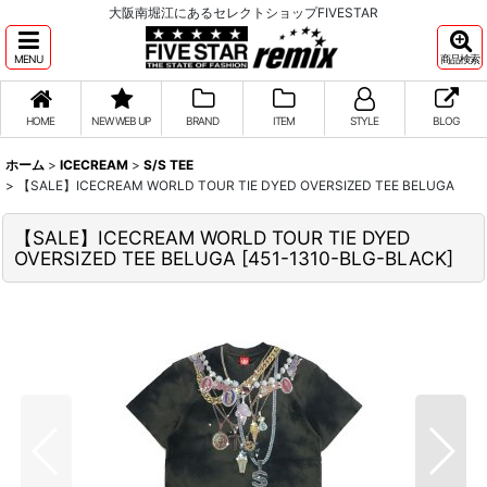
大阪南堀江にあるセレクトショップFIVESTAR
MENU
商品検索
HOME
NEW WEB UP
BRAND
ITEM
STYLE
BLOG
ホーム
>
ICECREAM
>
S/S TEE
>
【SALE】ICECREAM WORLD TOUR TIE DYED OVERSIZED TEE BELUGA
【SALE】ICECREAM WORLD TOUR TIE DYED
OVERSIZED TEE BELUGA
[
451-1310-BLG-BLACK
]