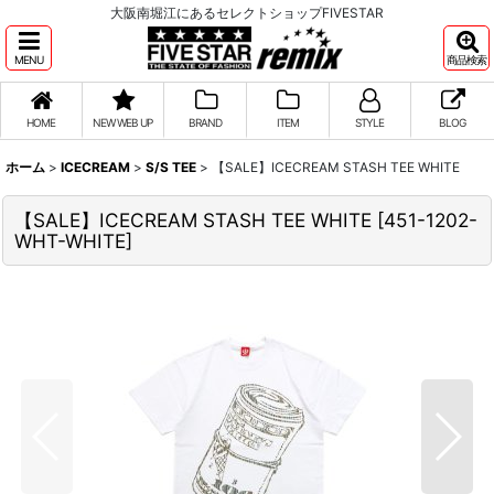
大阪南堀江にあるセレクトショップFIVESTAR
MENU
商品検索
HOME
NEW WEB UP
BRAND
ITEM
STYLE
BLOG
ホーム
>
ICECREAM
>
S/S TEE
>
【SALE】ICECREAM STASH TEE WHITE
【SALE】ICECREAM STASH TEE WHITE
[
451-1202-
WHT-WHITE
]