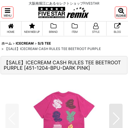
大阪南堀江にあるセレクトショップFIVESTAR
MENU
商品検索
HOME
NEW WEB UP
BRAND
ITEM
STYLE
BLOG
ホーム
>
ICECREAM
>
S/S TEE
>
【SALE】ICECREAM CASH RULES TEE BEETROOT PURPLE
【SALE】ICECREAM CASH RULES TEE BEETROOT
PURPLE
[
451-1204-BPU-DARK PINK
]