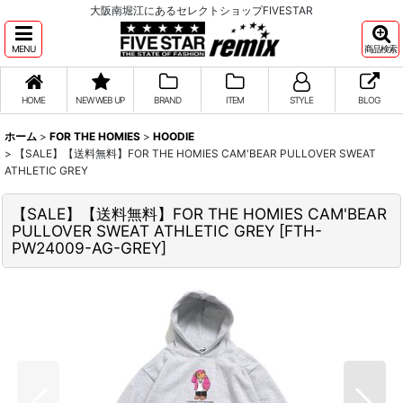
大阪南堀江にあるセレクトショップFIVESTAR
MENU
商品検索
HOME
NEW WEB UP
BRAND
ITEM
STYLE
BLOG
ホーム
>
FOR THE HOMIES
>
HOODIE
>
【SALE】【送料無料】FOR THE HOMIES CAM'BEAR PULLOVER SWEAT
ATHLETIC GREY
【SALE】【送料無料】FOR THE HOMIES CAM'BEAR
PULLOVER SWEAT ATHLETIC GREY
[
FTH-
PW24009-AG-GREY
]