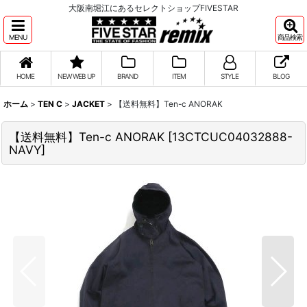
大阪南堀江にあるセレクトショップFIVESTAR
MENU
商品検索
HOME
NEW WEB UP
BRAND
ITEM
STYLE
BLOG
ホーム
>
TEN C
>
JACKET
>
【送料無料】Ten-c ANORAK
【送料無料】Ten-c ANORAK
[
13CTCUC04032888-
NAVY
]