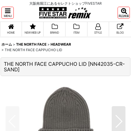
大阪南堀江にあるセレクトショップFIVESTAR
MENU
商品検索
HOME
NEW WEB UP
BRAND
ITEM
STYLE
BLOG
ホーム
>
THE NORTH FACE
>
HEADWEAR
>
THE NORTH FACE CAPPUCHO LID
THE NORTH FACE CAPPUCHO LID
[
NN42035-CR-
SAND
]