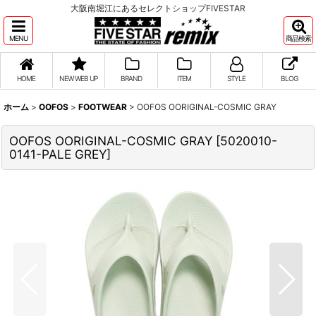
大阪南堀江にあるセレクトショップFIVESTAR
MENU
商品検索
HOME
NEW WEB UP
BRAND
ITEM
STYLE
BLOG
ホーム
>
OOFOS
>
FOOTWEAR
>
OOFOS OORIGINAL-COSMIC GRAY
OOFOS OORIGINAL-COSMIC GRAY
[
5020010-
0141-PALE GREY
]