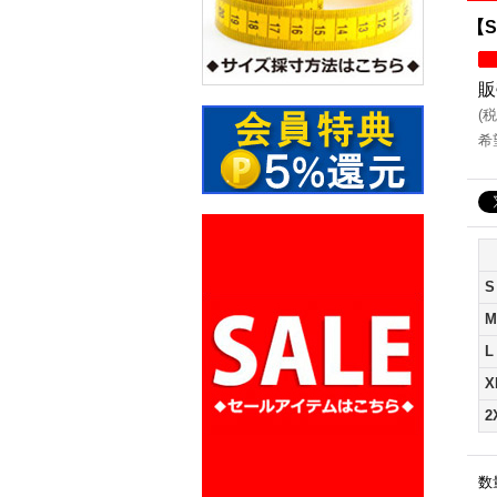
【S
販
(
税
希
S
M
L
X
2
数