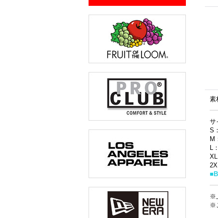
素
サ
S
M
L
X
2
■
※
※