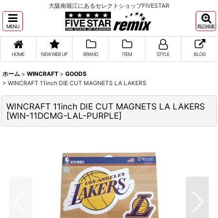
大阪南堀江にあるセレクトショップFIVESTAR
MENU
商品検索
HOME
NEW WEB UP
BRAND
ITEM
STYLE
BLOG
ホーム
>
WINCRAFT
>
GOODS
>
WINCRAFT 11inch DIE CUT MAGNETS LA LAKERS
WINCRAFT 11inch DIE CUT MAGNETS LA LAKERS
[
WIN-11DCMG-LAL-PURPLE
]