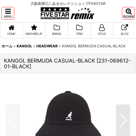
大阪南堀江にあるセレクトショップFIVESTAR
MENU
商品検索
HOME
NEW WEB UP
BRAND
ITEM
STYLE
BLOG
ホーム
>
KANGOL
>
HEADWEAR
>
KANGOL BERMUDA CASUAL-BLACK
KANGOL BERMUDA CASUAL-BLACK
[
231-069612-
01-BLACK
]