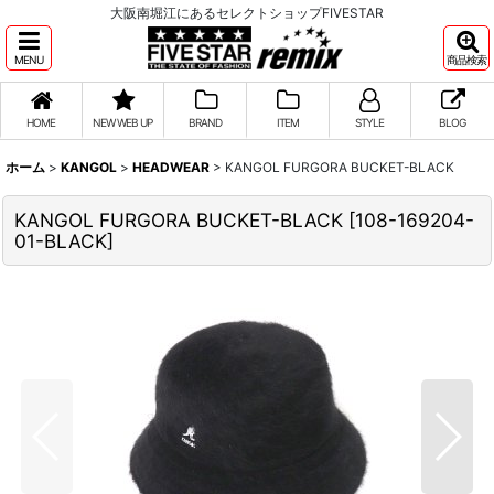
大阪南堀江にあるセレクトショップFIVESTAR
MENU
商品検索
HOME
NEW WEB UP
BRAND
ITEM
STYLE
BLOG
ホーム
>
KANGOL
>
HEADWEAR
>
KANGOL FURGORA BUCKET-BLACK
KANGOL FURGORA BUCKET-BLACK
[
108-169204-
01-BLACK
]