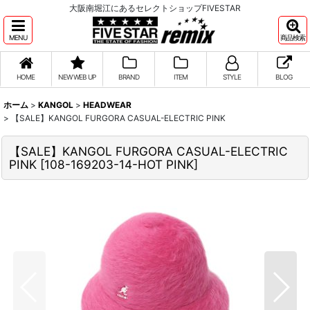
大阪南堀江にあるセレクトショップFIVESTAR
MENU
商品検索
HOME
NEW WEB UP
BRAND
ITEM
STYLE
BLOG
ホーム
>
KANGOL
>
HEADWEAR
>
【SALE】KANGOL FURGORA CASUAL-ELECTRIC PINK
【SALE】KANGOL FURGORA CASUAL-ELECTRIC
PINK
[
108-169203-14-HOT PINK
]