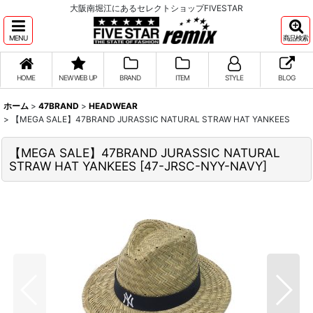
大阪南堀江にあるセレクトショップFIVESTAR
MENU
商品検索
HOME
NEW WEB UP
BRAND
ITEM
STYLE
BLOG
ホーム
>
47BRAND
>
HEADWEAR
>
【MEGA SALE】47BRAND JURASSIC NATURAL STRAW HAT YANKEES
【MEGA SALE】47BRAND JURASSIC NATURAL
STRAW HAT YANKEES
[
47-JRSC-NYY-NAVY
]