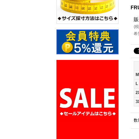
FR
販
(
税
希
M
L
2
3
数