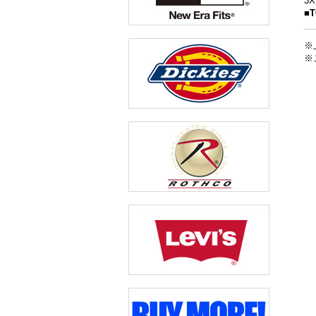
3
■
※
※