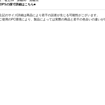
XL：着丈89 身幅80 肩幅32
TOPSの採寸詳細はこちら■
上記のサイズ詳細は商品により若干の誤差が生じる可能性がございます。
ご使用のPC環境により、製品によっては実際の商品と若干の色合いの違いが