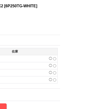
X2
[
6P250TG-WHITE
]
在庫
◯
◯
◯
◯