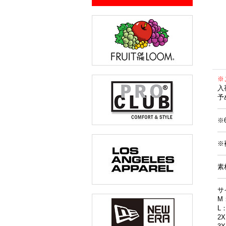
※
入
予
※
※
素
サ
M
L
2