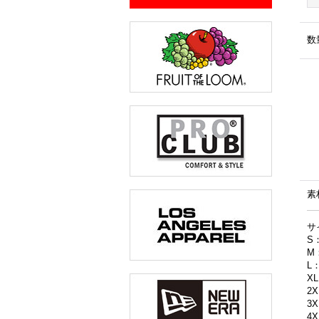
数
素
サ
S
M
L
X
2
3
4