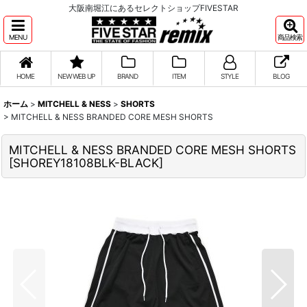
大阪南堀江にあるセレクトショップFIVESTAR
MENU
商品検索
HOME
NEW WEB UP
BRAND
ITEM
STYLE
BLOG
ホーム
>
MITCHELL & NESS
>
SHORTS
>
MITCHELL & NESS BRANDED CORE MESH SHORTS
MITCHELL & NESS BRANDED CORE MESH SHORTS
[
SHOREY18108BLK-BLACK
]