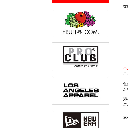
数
※
こ
色
か
湿
ご
素