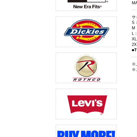
MA
サ
S
M
L
X
2
■
※
※