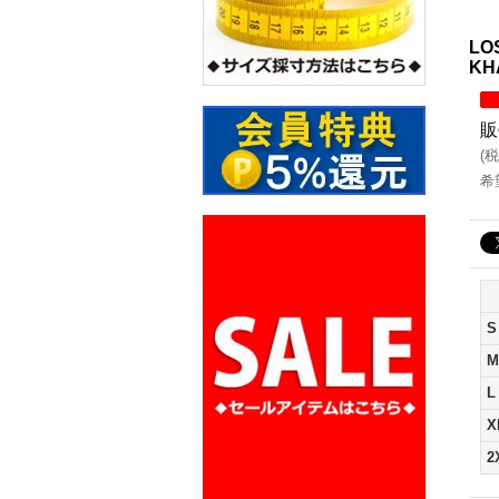
LO
KH
販
(
税
希
S
M
L
X
2